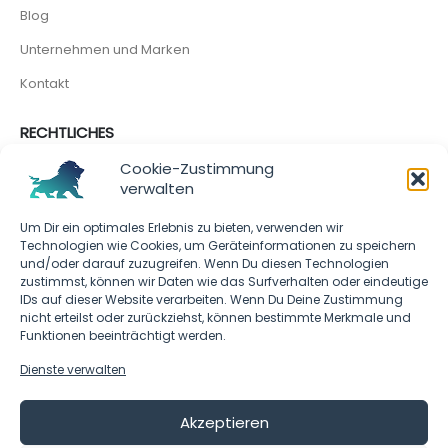
Blog
Unternehmen und Marken
Kontakt
RECHTLICHES
Cookie-Richtlinie
Cookie-Zustimmung
verwalten
Impressum
Um Dir ein optimales Erlebnis zu bieten, verwenden wir
Technologien wie Cookies, um Geräteinformationen zu speichern
SOCIAL MEDIA
und/oder darauf zuzugreifen. Wenn Du diesen Technologien
zustimmst, können wir Daten wie das Surfverhalten oder eindeutige
IDs auf dieser Website verarbeiten. Wenn Du Deine Zustimmung
nicht erteilst oder zurückziehst, können bestimmte Merkmale und
Funktionen beeinträchtigt werden.
Dienste verwalten
Akzeptieren
CHARAZO - © 2023 - All rights reserved.