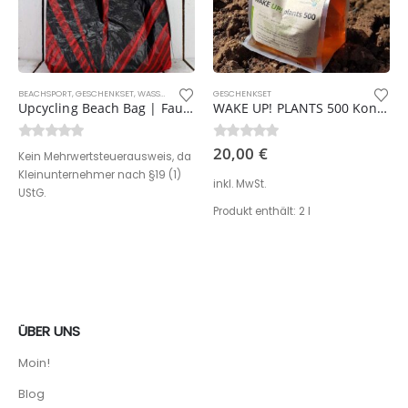
SPORT
BEACHSPORT
,
WASSERSPORT
,
GESCHENKSET
,
WASSERSPORT
GESCHENKSET
Upcycling Beach Bag | Fauler Lenz
WAKE UP! PLANTS 500 Konzentrat
0
out of 5
0
out of 5
20,00
€
Kein Mehrwertsteuerausweis, da
Kleinunternehmer nach §19 (1)
inkl. MwSt.
UStG.
Produkt enthält: 2
l
ÜBER UNS
Moin!
Blog