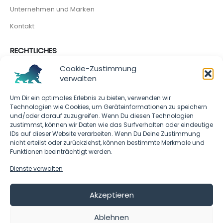
Unternehmen und Marken
Kontakt
RECHTLICHES
Cookie-Richtlinie
Cookie-Zustimmung
verwalten
Impressum
Um Dir ein optimales Erlebnis zu bieten, verwenden wir
Technologien wie Cookies, um Geräteinformationen zu speichern
SOCIAL MEDIA
und/oder darauf zuzugreifen. Wenn Du diesen Technologien
zustimmst, können wir Daten wie das Surfverhalten oder eindeutige
IDs auf dieser Website verarbeiten. Wenn Du Deine Zustimmung
nicht erteilst oder zurückziehst, können bestimmte Merkmale und
Funktionen beeinträchtigt werden.
Dienste verwalten
Akzeptieren
CHARAZO - © 2023 - All rights reserved.
Ablehnen